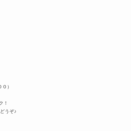
００）
ク！
どうぞ♪