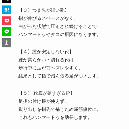
【３】つま先が細い靴】
指が伸びるスペースがなく、
曲がった状態で圧迫され続けることで
ハンマートゥやタコの原因になります。
【４】踵が安定しない靴】
踵が柔らかい・潰れる靴は
歩行中に足が前へズレやすく、
結果として指で踏ん張る癖がつきます。
【５】 靴底が硬すぎる靴】
足指の付け根が使えず、
蹴り出しを指先で補うため屈筋優位に。
これもハンマートゥを助長します。