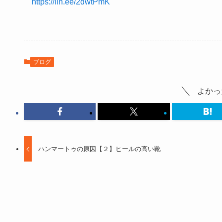
https://lin.ee/2dwtPmK
ブログ
よかっ
ハンマートゥの原因【２】ヒールの高い靴